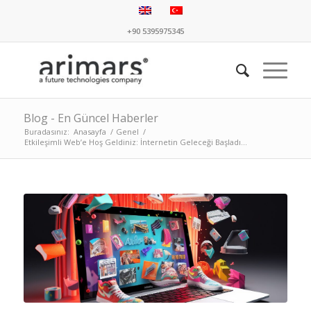
+90 5395975345
Blog - En Güncel Haberler
Buradasınız:
Anasayfa
/
Genel
/
Etkileşimli Web’e Hoş Geldiniz: İnternetin Geleceği Başladı...