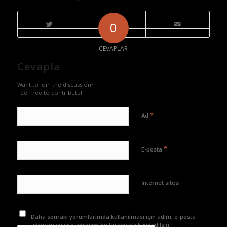
0
CEVAPLAR
Cevapla
Want to join the discussion?
Feel free to contribute!
*
Ad
*
E-posta
İnternet sitesi
Daha sonraki yorumlarımda kullanılması için adım, e-posta
adresim ve site adresim bu tarayıcıya kaydedilsin.